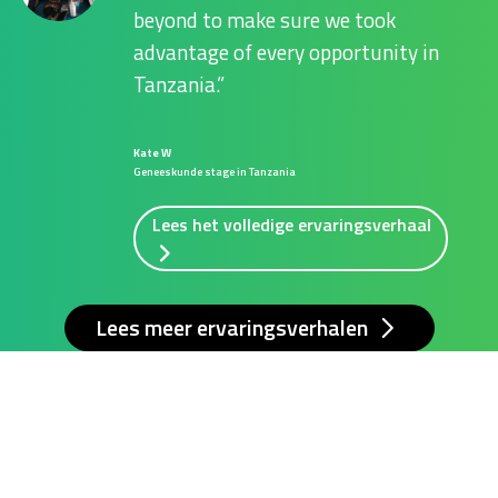
beyond to make sure we took
advantage of every opportunity in
Tanzania.
Kate W
Geneeskunde stage in Tanzania
Lees het volledige ervaringsverhaal
Lees meer ervaringsverhalen