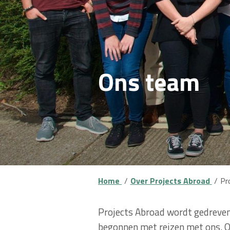
Ons team
Home
Over Projects Abroad
Pr
Projects Abroad wordt gedreven 
begonnen met reizen met ons. O