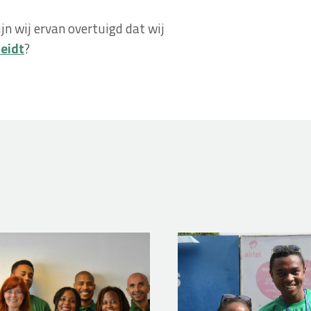
jn wij ervan overtuigd dat wij
heidt
?