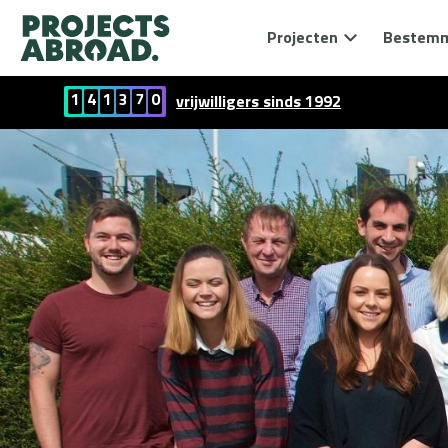
Projecten
Bestem
1
4
1
3
7
0
vrijwilligers sinds 1992