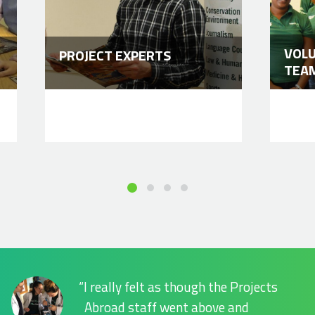
VOL
PROJECT EXPERTS
TEA
I really felt as though the Projects
Abroad staff went above and