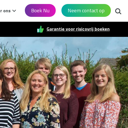
Zoek
Boek Nu
Neem contact op
r ons
Garantie voor risicovrij boeken