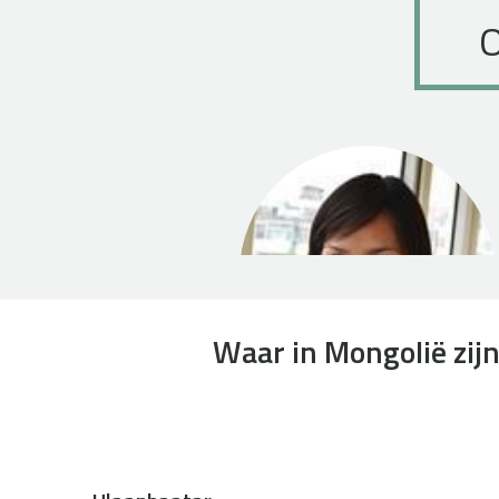
O
Waar in Mongolië zij
Arinzul Ganbaatar
Project Supervisor