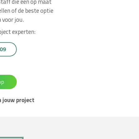
staff die een op maat
len of de beste optie
 voor jou.
ject experten:
 09
op
 jouw project