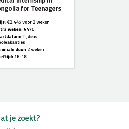
dical Internship in
ngolia for Teenagers
ijs:
€2,445 voor 2 weken
tra weken:
€470
tartdatum:
Tijdens
oolvakanties
nimale duur:
2 weken
eftijd:
16-18
at je zoekt?