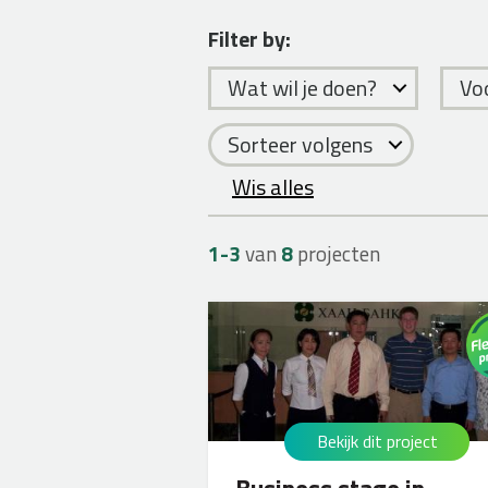
Filter by:
Wat wil je doen?
Voo
Sorteer volgens
Wis alles
1-
3
van
8
projecten
Bekijk dit project