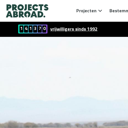
Projecten
Bestem
1
4
1
3
7
0
vrijwilligers sinds 1992