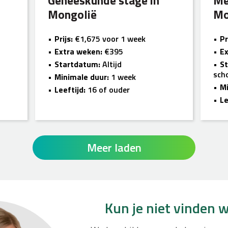
Geneeskunde stage in
Me
Mongolië
Mo
Prijs:
€1,675 voor 1 week
Pr
Extra weken:
€395
Ex
Startdatum:
Altijd
S
sch
Minimale duur:
1 week
Mi
Leeftijd:
16 of ouder
Le
Meer laden
Kun je niet vinden w