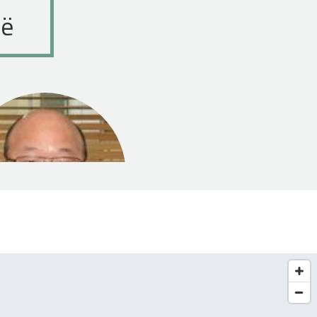
ië
Otgonbayar uun
nancieel Directeur