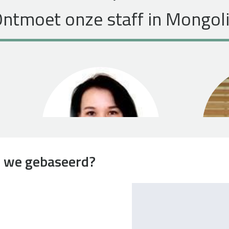
ntmoet onze staff in Mongol
n we gebaseerd?
Zolzaya Noov
Operationeel Manager
Fi