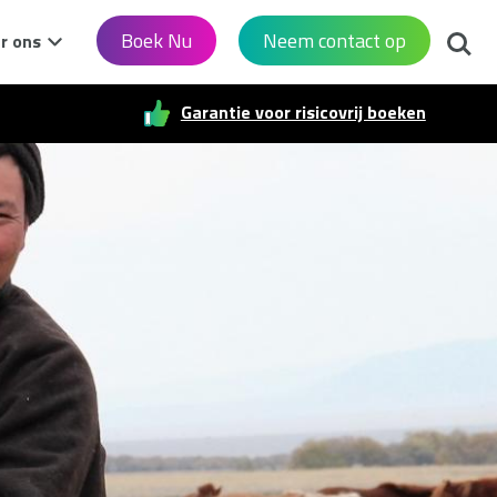
Zoek
Boek Nu
Neem contact op
r ons
Garantie voor risicovrij boeken