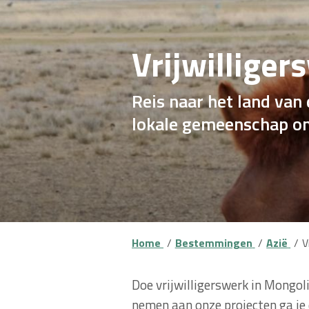
Vrijwilliger
Reis naar het land van
lokale gemeenschap o
Home
Bestemmingen
Azië
V
Doe vrijwilligerswerk in Mongoli
nemen aan onze projecten ga j