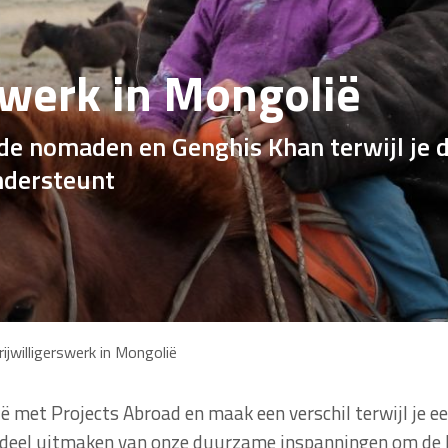
swerk in Mongolië
 de nomaden en Genghis Khan terwijl je 
ndersteunt
rijwilligerswerk in Mongolië
ë met Projects Abroad en maak een verschil terwijl je ee
e deel uitmaken van onze duurzame inspanningen om de