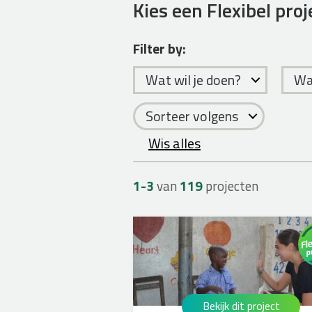
Kies een Flexibel proj
Filter by:
Wat wil je doen?
Waa
Sorteer volgens
Wis alles
1-
3
van
119
projecten
Bekijk dit project