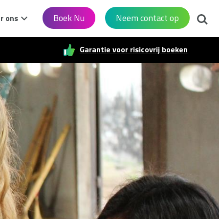
Zoek
Boek Nu
Neem contact op
r ons
Garantie voor risicovrij boeken