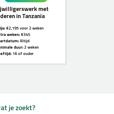
ijwilligerswerk met
nderen in Tanzania
ijs:
€2,195 voor 2 weken
tra weken:
€345
tartdatum:
Altijd
nimale duur:
2 weken
eftijd:
16 of ouder
at je zoekt?