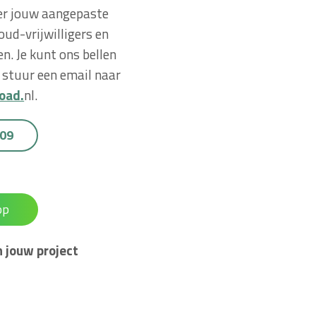
er jouw aangepaste
 oud-vrijwilligers en
. Je kunt ons bellen
stuur een email naar
oad.
nl.
 09
op
 jouw project