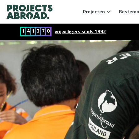
Projecten
Bestem
1
4
1
3
7
0
vrijwilligers sinds 1992