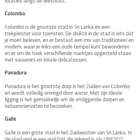
locaties langs de westkust.
Destination Expert
P
Colombo
Colombo is de grootste stad in Sri Lanka en een
trekpleister voor toeristen. De drukte in de stad is iets dat
je moet beleven, en er bestaat een mix van traditioneel en
modern, waar je links een oude tempel kunt bewonderen
en er om de hoek verschillende marktjes opgesteld staan
met souvenirs en lokale delicatessen.
Panadura
Panadura is het grootste dorp in het Zuiden van Colombo
en wordt volledig omringd door water. Met zijn ideale
ligging is het gemakkelijk om de omliggende dorpen en
natuurreservaten te bezoeken.
Galle
Galle is een grote stad in het Zuidwesten van Sri Lanka. In
de stad vind je een oud fort die erkend is als UNESCO