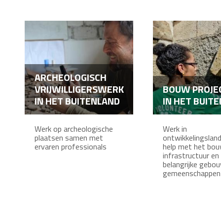
ARCHEOLOGISCH
VRIJWILLIGERSWERK
BOUW PROJE
IN HET BUITENLAND
IN HET BUIT
Werk op archeologische
Werk in
plaatsen samen met
ontwikkelingslan
ervaren professionals
help met het bo
infrastructuur en
belangrijke gebo
gemeenschappen