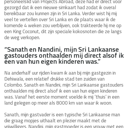
personeelslid van Projects Abroad, deze had er direct voor
gezorgd dat ik een nieuwe simkaart had zodat ik overal
bereikbaar zou kunnen zijn in Sri Lanka. Verder wist hij mij
veel te vertellen over Sri Lanka en de plaats waar ik de
komende 4 weken zou verblijven, ook trakteerde hij me op
een King Coconut, dit zijn speciale kokosnoten die ze langs
de weg verkopen.
“Sanath en Nandini, mijn Sri Lankaanse
gastouders onthaalden mij direct alsof ik
een van hun eigen kinderen was.”
Na anderhalf uur rijden kwam ik aan bij mijn gastgezin in
Dehiwala, een relatief drukke stad ten zuiden van
Colombo. Sanath en Nandini, mijn Sri Lankaanse gastouders
onthaalden mij direct alsof ik een van hun eigen kinderen
was. Vanaf het eerste moment voelde ik mij ‘thuis’ in een
land gelegen op meer als 8000 km van waar ik woon.
Sanath, mijn gastvader is een typische Sri Lankaanse man
die graag mopjes uithaalt en plezier maakt met de
vrijwilligers. Nandini, mijn gastmoeder is een vrouw met een