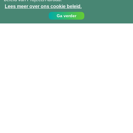
Lees meer over ons cookie beleid.
Ga verder
Contact
Bel ons op:
049 779 99 09
info@projects-abroad.nl