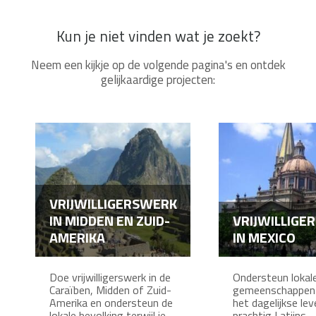
Kun je niet vinden wat je zoekt?
Neem een kijkje op de volgende pagina's en ontdek
gelijkaardige projecten:
VRIJWILLIGERSWERK
IN MIDDEN EN ZUID-
VRIJWILLIGE
AMERIKA
IN MEXICO
Doe vrijwilligerswerk in de
Ondersteun lokal
Caraïben, Midden of Zuid-
gemeenschappen t
Amerika en ondersteun de
het dagelijkse lev
lokale bevolking terwijl je
prachtig Latijns-