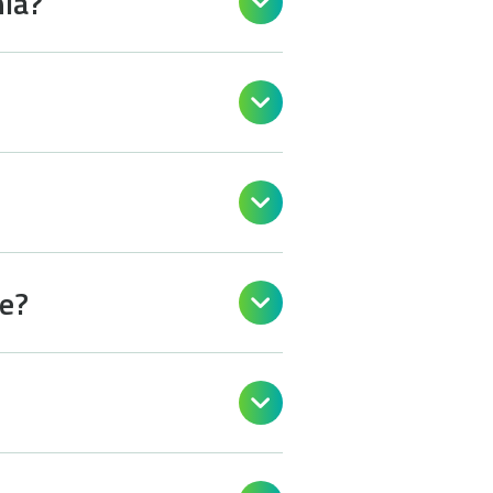
nia?



de?

