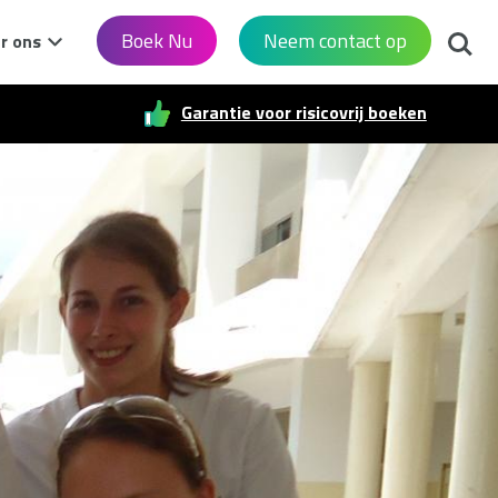
Zoek
Boek Nu
Neem contact op
r ons
Garantie voor risicovrij boeken