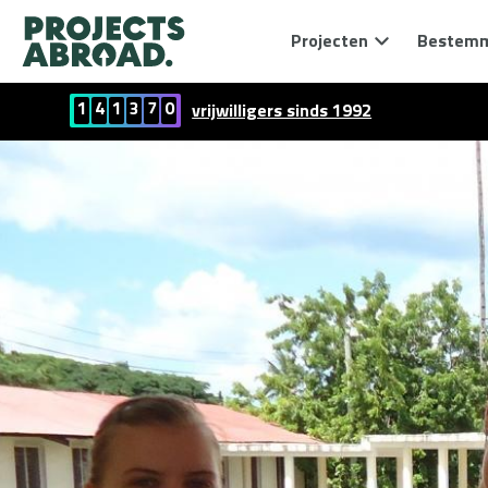
Projecten
Bestem
1
4
1
3
7
0
vrijwilligers sinds 1992