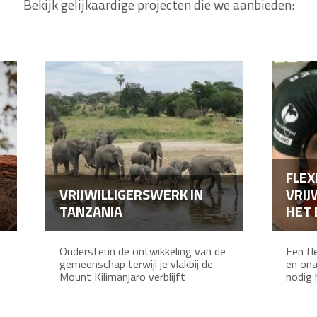
Bekijk gelijkaardige projecten die we aanbieden:
FLEX
VRIJWILLIGERSWERK IN
VRIJ
TANZANIA
HET 
Ondersteun de ontwikkeling van de
Een fle
gemeenschap terwijl je vlakbij de
en ona
Mount Kilimanjaro verblijft
nodig h