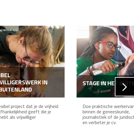
IBEL
WILLIGERSWERK IN
STAGE IN HET BUI
BUITENLAND
xibel project dat je de vrijheid
Doe praktische werkervar
fhankelijkheid geeft die je
binnen de geneeskunde,
ebt als vrijwilliger
journalistiek of de juridis
en verbeter je cv.