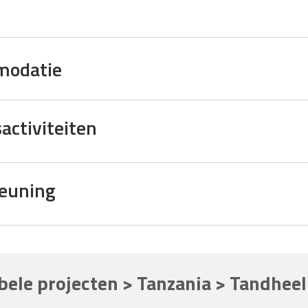
modatie
activiteiten
teuning
ibele projecten > Tanzania > Tandhee