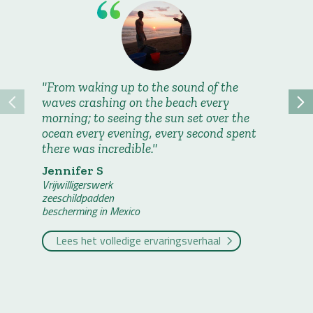
From waking up to the sound of the
We wou
waves crashing on the beach every
while o
morning; to seeing the sun set over the
along t
ocean every evening, every second spent
the cam
there was incredible.
mother 
into a 
Jennifer S
until s
Vrijwilligerswerk
collect
zeeschildpadden
bescherming in Mexico
Rosan
Vrijwillig
Lees het volledige ervaringsverhaal
zeeschil
beschermi
Lees 