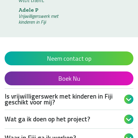
with them.
Lees 
Adele P
Vrijwilligerswerk met
kinderen in Fiji
Neem contact op
Boek Nu
Is vrijwilligerswerk met kinderen in Fiji

geschikt voor mij?
Wat ga ik doen op het project?

Waar in Fiji ga ik werken?