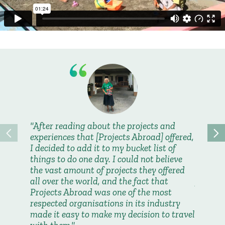
After reading about the projects and
As a Ch
experiences that [Projects Abroad] offered,
objecti
I decided to add it to my bucket list of
develop
things to do one day. I could not believe
had fu
the vast amount of projects they offered
my last
all over the world, and the fact that
pasta n
Projects Abroad was one of the most
Kather
respected organisations in its industry
Vrijwilli
made it easy to make my decision to travel
kinderen i