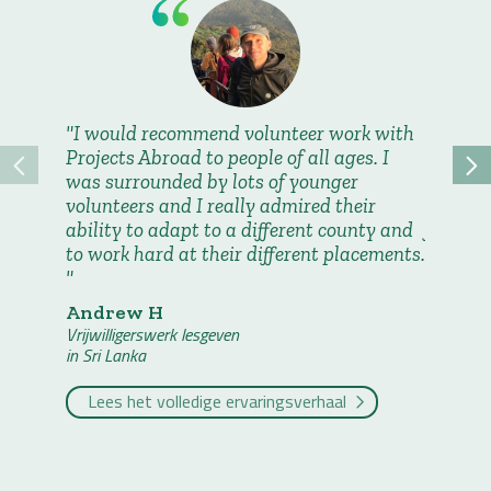
I would recommend volunteer work with
The sp
Projects Abroad to people of all ages. I
challen
was surrounded by lots of younger
them as
volunteers and I really admired their
overcom
ability to adapt to a different county and
foster 
to work hard at their different placements.
afraid t
However
close, b
Andrew H
them ta
Vrijwilligerswerk lesgeven
- it was
in Sri Lanka
Simon 
Lees het volledige ervaringsverhaal
Vrijwilli
in Sri La
Lees 