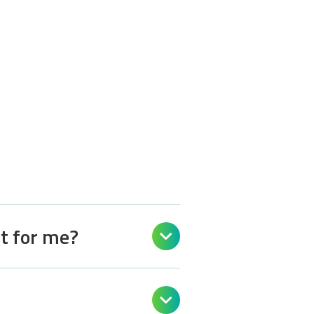
ht for me?

