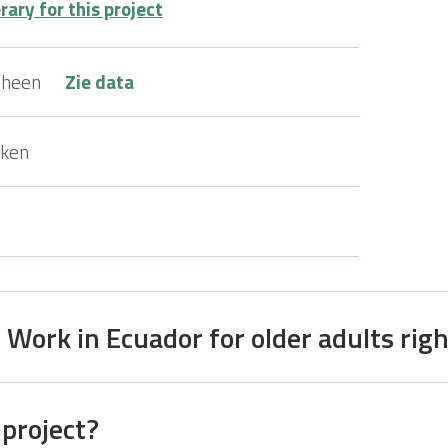
ary for this project
 heen
Zie data
ken
 Work in Ecuador for older adults rig
 project?