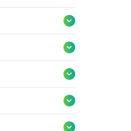




