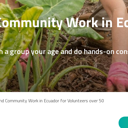
Community Work in Ec
0
ith a group your age and do hands-on c
nd Community Work in Ecuador for Volunteers over 50