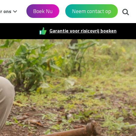
Zoek
Boek Nu
Neem contact op
r ons
Garantie voor risicovrij boeken