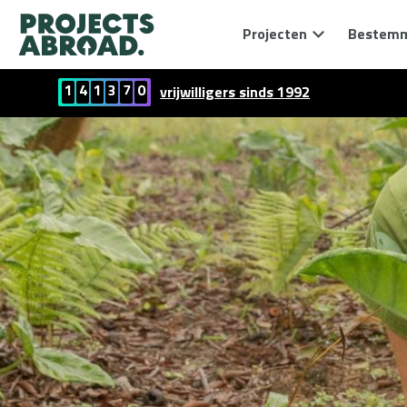
Projecten
Bestem
1
4
1
3
7
0
vrijwilligers sinds 1992