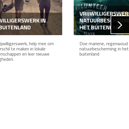
VRIJWILLIGERSWER
WILLIGERSWERK IN
NATUURBESCHERMI
BUITENLAND
HET BUITENLAND
ijwilligerswerk, help mee om
Doe mariene, regenwoud o
rschil te maken in lokale
natuurbescherming in het
nschappen en leer nieuwe
buitenland
gheden.