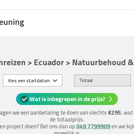
teuning
reizen > Ecuador > Natuurbehoud &
Totaal
Kies een startdatum
Wat is inbegrepen in de prijs?
vragen we een aanbetaling te doen van slechts
€295
, wat
de totaalprijs.
een project doen? Bel ons dan op
049 7799909
en we kij
mogelijk is.