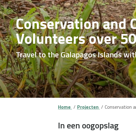
Conservation and 
Volunteers over 5
Travel to the Galapagos Islands w
Home
Projecten
Conservation a
In een oogopslag