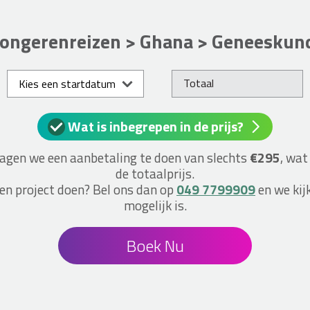
Jongerenreizen > Ghana > Geneeskun
Totaal
Kies een startdatum
Wat is inbegrepen in de prijs?
vragen we een aanbetaling te doen van slechts
€295
, wat
de totaalprijs.
een project doen? Bel ons dan op
049 7799909
en we kij
mogelijk is.
Boek Nu