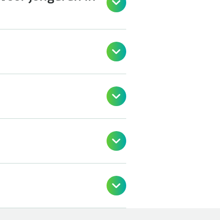




