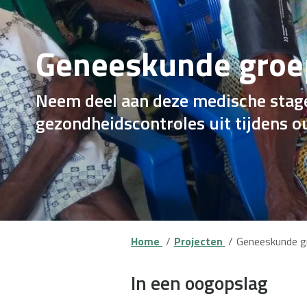
Geneeskunde groep
Neem deel aan deze medische stage 
gezondheidscontroles uit tijdens o
Home
Projecten
Geneeskunde gr
In een oogopslag