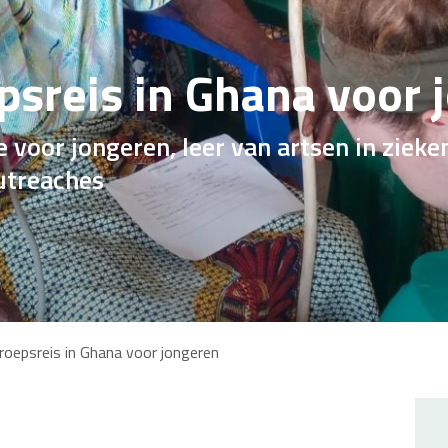
sreis in Ghana voor 
voor jongeren, leer van artsen in zieke
utreaches
oepsreis in Ghana voor jongeren