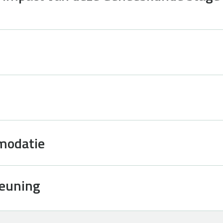
modatie
teuning