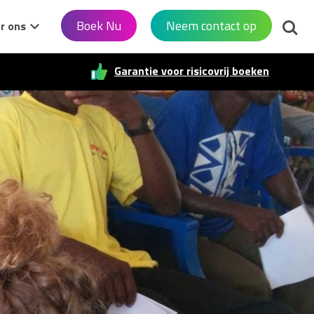
Zoek
Boek Nu
Neem contact op
r ons
Garantie voor risicovrij boeken