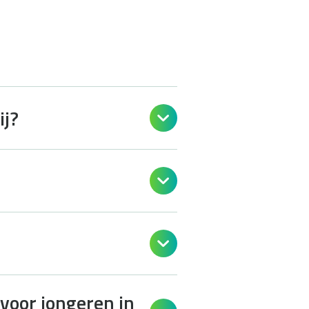
ij?



voor jongeren in