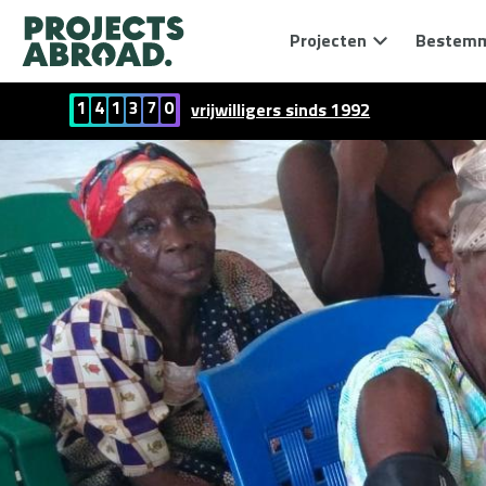
Projecten
Bestem
1
4
1
3
7
0
vrijwilligers sinds 1992