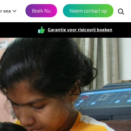
Zoek
Boek Nu
Neem contact op
r ons
Garantie voor risicovrij boeken