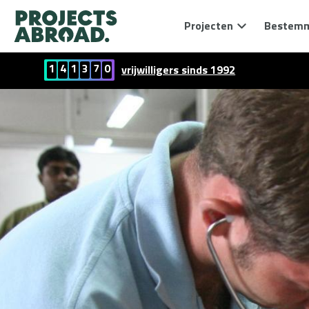
Projecten
Bestem
1
4
1
3
7
0
vrijwilligers sinds 1992