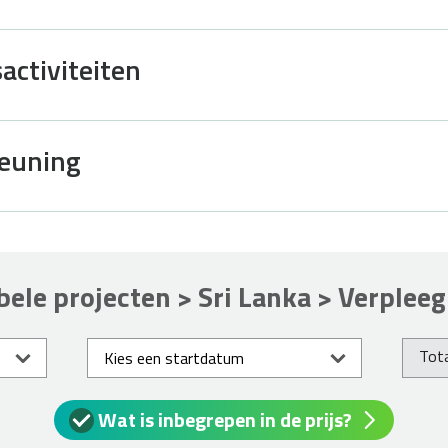
activiteiten
teuning
bele projecten > Sri Lanka > Verple
Tota
Wat is inbegrepen in de prijs?