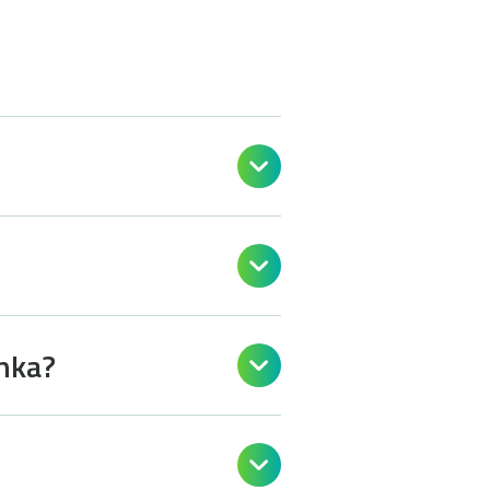


anka?

