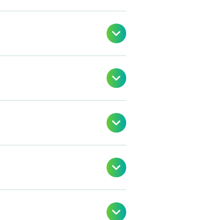




