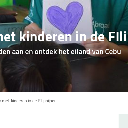
et kinderen in de FIl
den aan en ontdek het eiland van Cebu
k met kinderen in de FIlippijnen