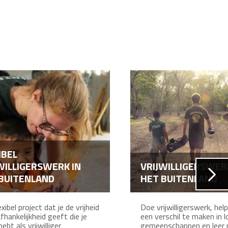
IBEL
WILLIGERSWERK IN
VRIJWILLIGERSWER
BUITENLAND
HET BUITENLAND
xibel project dat je de vrijheid
Doe vrijwilligerswerk, he
fhankelijkheid geeft die je
een verschil te maken in l
ebt als vrijwilliger
gemeenschappen en leer 