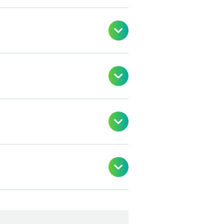



