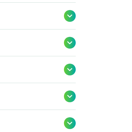




