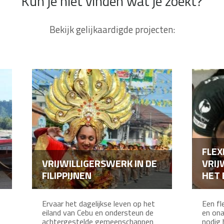
Kun je niet vinden wat je zoekt?
Bekijk gelijkaardigde projecten:
FLEX
VRIJWILLIGERSWERK IN DE
VRIJ
FILIPPIJNEN
HET 
Ervaar het dagelijkse leven op het
Een fle
eiland van Cebu en ondersteun de
en ona
achtergestelde gemeenschappen
nodig h