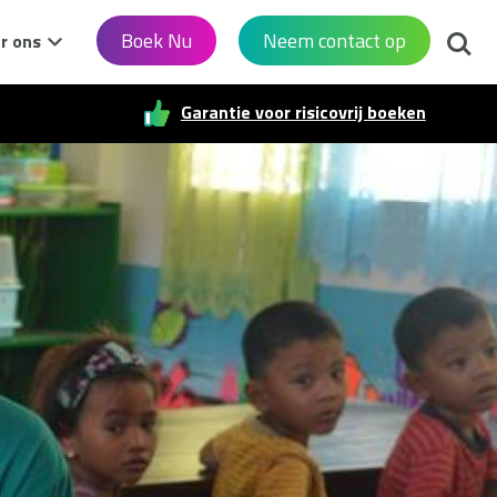
Zoek
Boek Nu
Neem contact op
r ons
Garantie voor risicovrij boeken