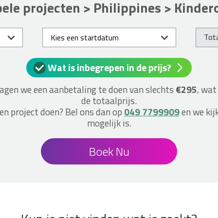
bele projecten > Philippines > Kinde
Tota
Wat is inbegrepen in de prijs?
vragen we een aanbetaling te doen van slechts
€295
, wat
de totaalprijs.
een project doen? Bel ons dan op
049 7799909
en we kij
mogelijk is.
Boek Nu