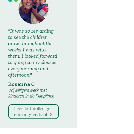
It was so rewarding
to see the children
grow throughout the
weeks I was with
them; I looked forward
to going to my classes
every morning and
afternoon.
Rosanna C
Vrijwilligerswerk met
kinderen in de FIlippijnen
Lees het volledige
ervaringsverhaal