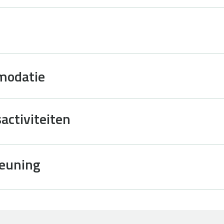
modatie
activiteiten
teuning