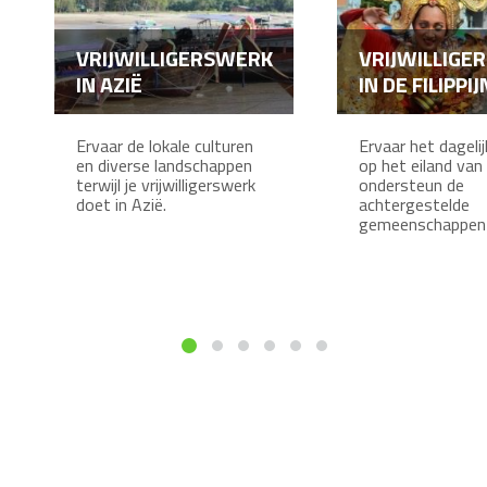
VRIJWILLIGERSWERK
VRIJWILLIGE
IN AZIË
IN DE FILIPPI
Ervaar de lokale culturen
Ervaar het dageli
en diverse landschappen
op het eiland van
terwijl je vrijwilligerswerk
ondersteun de
doet in Azië.
achtergestelde
gemeenschappen