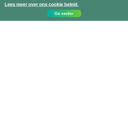
Lees meer over ons cookie beleid.
Ga verder
Contact
Bel ons op:
049 779 99 09
info@projects-abroad.nl